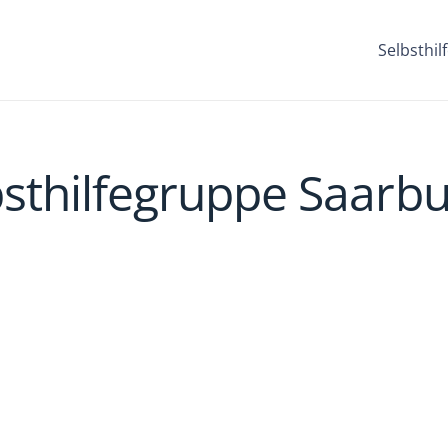
Selbsthi
lbsthilfegruppe Saarb