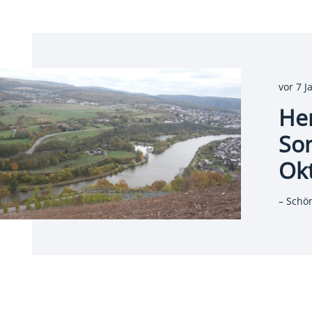
vor 7 J
He
So
Ok
– Schön