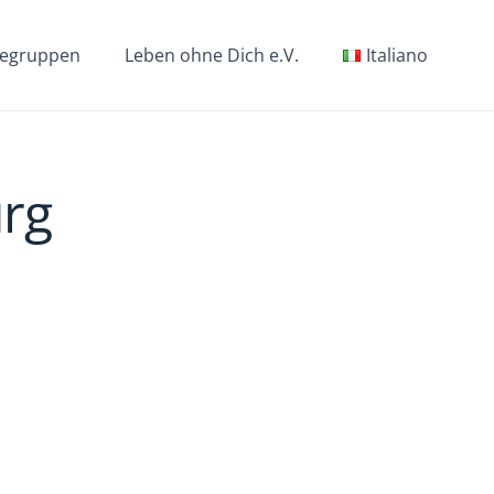
lfegruppen
Leben ohne Dich e.V.
Italiano
urg